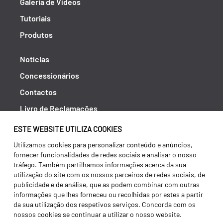
Galeria de Vídeos
Tutoriais
Produtos
Notícias
Concessionários
Contactos
Livro de Reclamações
Política de Privacidade
ESTE WEBSITE UTILIZA COOKIES
Canal de Denúncias (RGPC)
Utilizamos cookies para personalizar conteúdo e anúncios,
fornecer funcionalidades de redes sociais e analisar o nosso
Termos e condições
tráfego. Também partilhamos informações acerca da sua
utilização do site com os nossos parceiros de redes sociais, de
publicidade e de análise, que as podem combinar com outras
informações que lhes forneceu ou recolhidas por estes a partir
da sua utilização dos respetivos serviços. Concorda com os
nossos cookies se continuar a utilizar o nosso website.