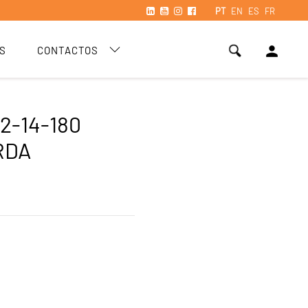
PT
EN
ES
FR
person
S
CONTACTOS
2-14-180
RDA