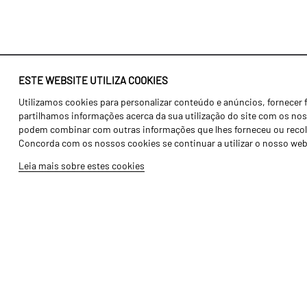
ESTE WEBSITE UTILIZA COOKIES
Utilizamos cookies para personalizar conteúdo e anúncios, fornecer 
Identidade
Agricultura
partilhamos informações acerca da sua utilização do site com os noss
História
Transportes
podem combinar com outras informações que lhes forneceu ou recolhid
Concorda com os nossos cookies se continuar a utilizar o nosso web
Fábrica / Produção
Gama Floresta
Leia mais sobre estes cookies
Recursos Humanos
Gama Vinha
Peças
Opcionais
Galeria de Vídeos
Tutoriais
Produtos