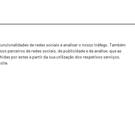
funcionalidades de redes sociais e analisar o nosso tráfego. Também
Notícias
os parceiros de redes sociais, de publicidade e de análise, que as
Concessionários
as por estes a partir da sua utilização dos respetivos serviços.
site.
Contactos
Livro de Reclamações
Política de Privacidade
Canal de Denúncias (RGPC)
Termos e condições