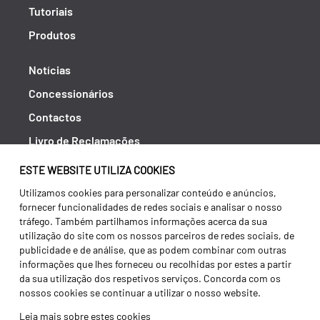
Tutoriais
Produtos
Notícias
Concessionários
Contactos
Livro de Reclamações
Política de Privacidade
ESTE WEBSITE UTILIZA COOKIES
Canal de Denúncias (RGPC)
Utilizamos cookies para personalizar conteúdo e anúncios,
fornecer funcionalidades de redes sociais e analisar o nosso
Termos e condições
tráfego. Também partilhamos informações acerca da sua
utilização do site com os nossos parceiros de redes sociais, de
publicidade e de análise, que as podem combinar com outras
informações que lhes forneceu ou recolhidas por estes a partir
da sua utilização dos respetivos serviços. Concorda com os
nossos cookies se continuar a utilizar o nosso website.
Leia mais sobre estes cookies