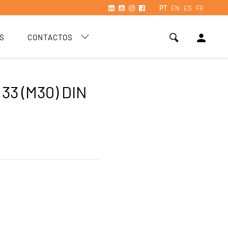
PT
EN
ES
FR
person
S
CONTACTOS
33 (M30) DIN