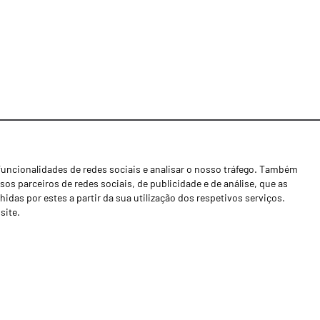
funcionalidades de redes sociais e analisar o nosso tráfego. Também
Notícias
os parceiros de redes sociais, de publicidade e de análise, que as
Concessionários
as por estes a partir da sua utilização dos respetivos serviços.
site.
Contactos
Livro de Reclamações
Política de Privacidade
Canal de Denúncias (RGPC)
Termos e condições