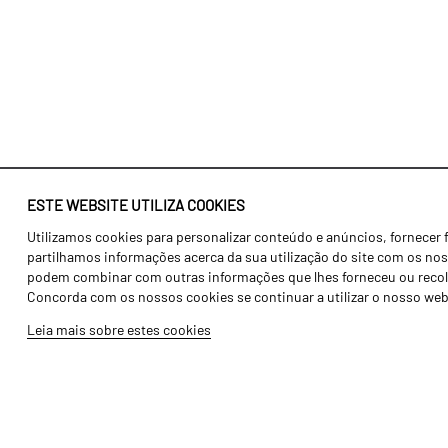
ESTE WEBSITE UTILIZA COOKIES
Utilizamos cookies para personalizar conteúdo e anúncios, fornecer 
Identidade
Agricultura
partilhamos informações acerca da sua utilização do site com os noss
História
Transportes
podem combinar com outras informações que lhes forneceu ou recolhid
Concorda com os nossos cookies se continuar a utilizar o nosso web
Fábrica / Produção
Gama Floresta
Leia mais sobre estes cookies
Recursos Humanos
Gama Vinha
Peças
Opcionais
Galeria de Vídeos