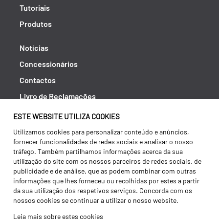
Tutoriais
Produtos
Notícias
Concessionários
Contactos
Livro de Reclamações
Política de Privacidade
ESTE WEBSITE UTILIZA COOKIES
Canal de Denúncias (RGPC)
Utilizamos cookies para personalizar conteúdo e anúncios,
fornecer funcionalidades de redes sociais e analisar o nosso
Termos e condições
tráfego. Também partilhamos informações acerca da sua
utilização do site com os nossos parceiros de redes sociais, de
publicidade e de análise, que as podem combinar com outras
informações que lhes forneceu ou recolhidas por estes a partir
da sua utilização dos respetivos serviços. Concorda com os
nossos cookies se continuar a utilizar o nosso website.
Leia mais sobre estes cookies