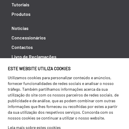
Tutoriais
Produtos
Notícias
Concessionários
Contactos
Livro de Reclamações
Política de Privacidade
ESTE WEBSITE UTILIZA COOKIES
Canal de Denúncias (RGPC)
Utilizamos cookies para personalizar conteúdo e anúncios,
fornecer funcionalidades de redes sociais e analisar o nosso
Termos e condições
tráfego. Também partilhamos informações acerca da sua
utilização do site com os nossos parceiros de redes sociais, de
publicidade e de análise, que as podem combinar com outras
informações que lhes forneceu ou recolhidas por estes a partir
da sua utilização dos respetivos serviços. Concorda com os
nossos cookies se continuar a utilizar o nosso website.
Leia mais sobre estes cookies