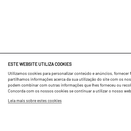
ESTE WEBSITE UTILIZA COOKIES
Utilizamos cookies para personalizar conteúdo e anúncios, fornecer 
Identidade
Agricultura
partilhamos informações acerca da sua utilização do site com os noss
História
Transportes
podem combinar com outras informações que lhes forneceu ou recolhid
Concorda com os nossos cookies se continuar a utilizar o nosso web
Fábrica / Produção
Gama Floresta
Leia mais sobre estes cookies
Recursos Humanos
Gama Vinha
Peças
Opcionais