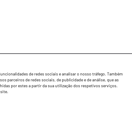
funcionalidades de redes sociais e analisar o nosso tráfego. Também
Notícias
os parceiros de redes sociais, de publicidade e de análise, que as
Concessionários
as por estes a partir da sua utilização dos respetivos serviços.
site.
Contactos
Livro de Reclamações
Política de Privacidade
Canal de Denúncias (RGPC)