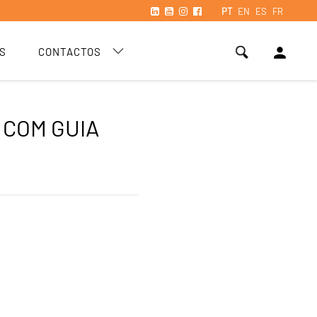
PT
EN
ES
FR
person
S
CONTACTOS
 COM GUIA