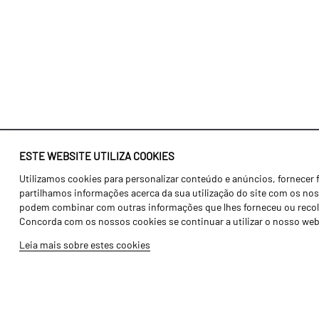
ESTE WEBSITE UTILIZA COOKIES
Utilizamos cookies para personalizar conteúdo e anúncios, fornecer 
Identidade
Agricultura
partilhamos informações acerca da sua utilização do site com os noss
História
Transportes
podem combinar com outras informações que lhes forneceu ou recolhid
Concorda com os nossos cookies se continuar a utilizar o nosso web
Fábrica / Produção
Gama Floresta
Leia mais sobre estes cookies
Recursos Humanos
Gama Vinha
Peças
Opcionais