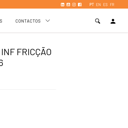
PT
EN
ES
FR
person
S
CONTACTOS
 INF FRICÇÃO
6