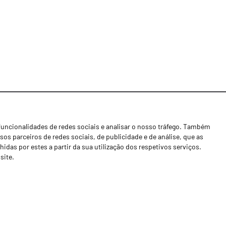
funcionalidades de redes sociais e analisar o nosso tráfego. Também
Notícias
os parceiros de redes sociais, de publicidade e de análise, que as
Concessionários
as por estes a partir da sua utilização dos respetivos serviços.
site.
Contactos
Livro de Reclamações
Política de Privacidade
Canal de Denúncias (RGPC)