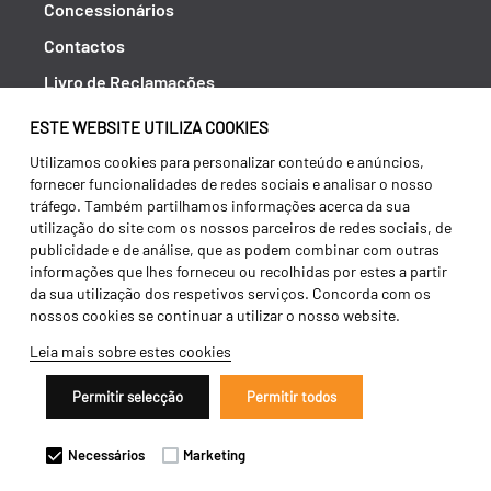
Concessionários
Contactos
Livro de Reclamações
Política de Privacidade
ESTE WEBSITE UTILIZA COOKIES
Canal de Denúncias (RGPC)
Utilizamos cookies para personalizar conteúdo e anúncios,
fornecer funcionalidades de redes sociais e analisar o nosso
Termos e condições
tráfego. Também partilhamos informações acerca da sua
utilização do site com os nossos parceiros de redes sociais, de
publicidade e de análise, que as podem combinar com outras
informações que lhes forneceu ou recolhidas por estes a partir
da sua utilização dos respetivos serviços. Concorda com os
nossos cookies se continuar a utilizar o nosso website.
Leia mais sobre estes cookies
Permitir selecção
Permitir todos
Copyright 2026 ©
Galucho
Necessários
Marketing