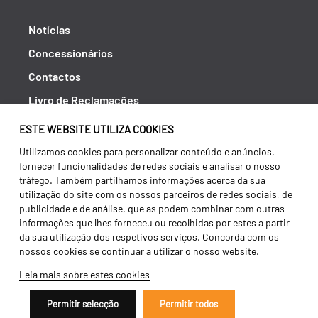
Notícias
Concessionários
Contactos
Livro de Reclamações
Política de Privacidade
ESTE WEBSITE UTILIZA COOKIES
Canal de Denúncias (RGPC)
Utilizamos cookies para personalizar conteúdo e anúncios,
fornecer funcionalidades de redes sociais e analisar o nosso
Termos e condições
tráfego. Também partilhamos informações acerca da sua
utilização do site com os nossos parceiros de redes sociais, de
publicidade e de análise, que as podem combinar com outras
informações que lhes forneceu ou recolhidas por estes a partir
da sua utilização dos respetivos serviços. Concorda com os
nossos cookies se continuar a utilizar o nosso website.
Leia mais sobre estes cookies
Permitir selecção
Permitir todos
Copyright 2026 ©
Galucho