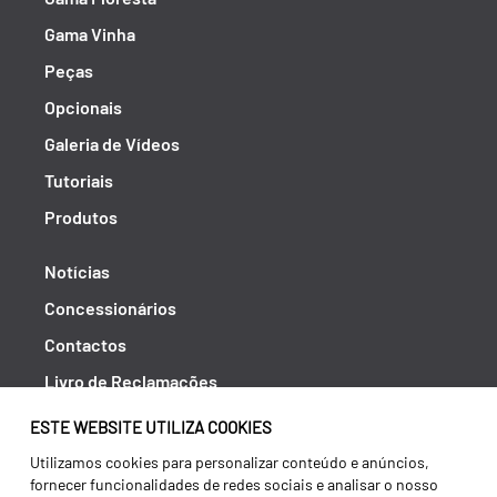
Gama Vinha
Peças
Opcionais
Galeria de Vídeos
Tutoriais
Produtos
Notícias
Concessionários
Contactos
Livro de Reclamações
Política de Privacidade
ESTE WEBSITE UTILIZA COOKIES
Canal de Denúncias (RGPC)
Utilizamos cookies para personalizar conteúdo e anúncios,
fornecer funcionalidades de redes sociais e analisar o nosso
Termos e condições