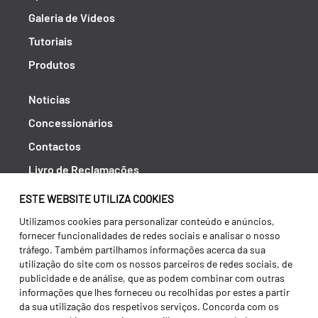
Galeria de Vídeos
Tutoriais
Produtos
Notícias
Concessionários
Contactos
Livro de Reclamações
Política de Privacidade
ESTE WEBSITE UTILIZA COOKIES
Canal de Denúncias (RGPC)
Utilizamos cookies para personalizar conteúdo e anúncios,
fornecer funcionalidades de redes sociais e analisar o nosso
Termos e condições
tráfego. Também partilhamos informações acerca da sua
utilização do site com os nossos parceiros de redes sociais, de
publicidade e de análise, que as podem combinar com outras
informações que lhes forneceu ou recolhidas por estes a partir
da sua utilização dos respetivos serviços. Concorda com os