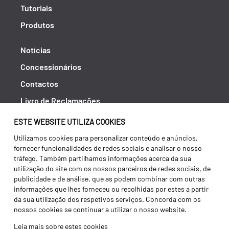
Tutoriais
Produtos
Notícias
Concessionários
Contactos
Livro de Reclamações
Política de Privacidade
ESTE WEBSITE UTILIZA COOKIES
Canal de Denúncias (RGPC)
Utilizamos cookies para personalizar conteúdo e anúncios,
fornecer funcionalidades de redes sociais e analisar o nosso
Termos e condições
tráfego. Também partilhamos informações acerca da sua
utilização do site com os nossos parceiros de redes sociais, de
publicidade e de análise, que as podem combinar com outras
informações que lhes forneceu ou recolhidas por estes a partir
da sua utilização dos respetivos serviços. Concorda com os
nossos cookies se continuar a utilizar o nosso website.
Leia mais sobre estes cookies