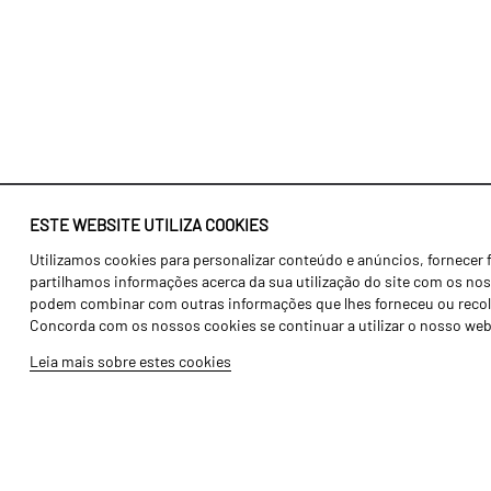
ESTE WEBSITE UTILIZA COOKIES
Utilizamos cookies para personalizar conteúdo e anúncios, fornecer 
Identidade
Agricultura
partilhamos informações acerca da sua utilização do site com os noss
História
Transportes
podem combinar com outras informações que lhes forneceu ou recolhid
Concorda com os nossos cookies se continuar a utilizar o nosso web
Fábrica / Produção
Gama Floresta
Leia mais sobre estes cookies
Recursos Humanos
Gama Vinha
Peças
Opcionais
Galeria de Vídeos