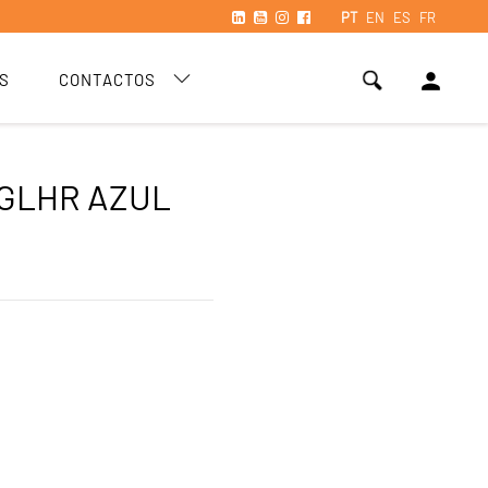
PT
EN
ES
FR
person
S
CONTACTOS
GLHR AZUL