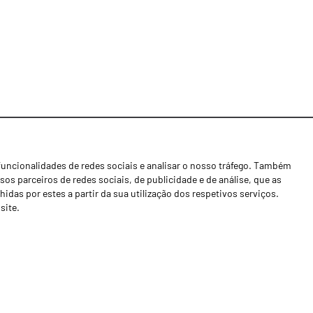
funcionalidades de redes sociais e analisar o nosso tráfego. Também
Notícias
os parceiros de redes sociais, de publicidade e de análise, que as
Concessionários
as por estes a partir da sua utilização dos respetivos serviços.
site.
Contactos
Livro de Reclamações
Política de Privacidade
Canal de Denúncias (RGPC)
Termos e condições