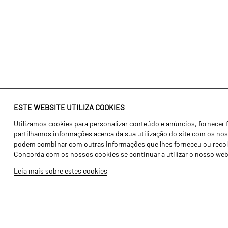
ESTE WEBSITE UTILIZA COOKIES
Utilizamos cookies para personalizar conteúdo e anúncios, fornecer 
Identidade
Agricultura
partilhamos informações acerca da sua utilização do site com os noss
História
Transportes
podem combinar com outras informações que lhes forneceu ou recolhid
Concorda com os nossos cookies se continuar a utilizar o nosso web
Fábrica / Produção
Gama Floresta
Leia mais sobre estes cookies
Recursos Humanos
Gama Vinha
Peças
Opcionais
Galeria de Vídeos