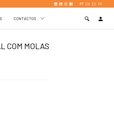
PT
EN
ES
FR
person
S
CONTACTOS
L COM MOLAS