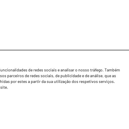
funcionalidades de redes sociais e analisar o nosso tráfego. Também
Notícias
os parceiros de redes sociais, de publicidade e de análise, que as
Concessionários
as por estes a partir da sua utilização dos respetivos serviços.
site.
Contactos
Livro de Reclamações
Política de Privacidade
Canal de Denúncias (RGPC)
Termos e condições