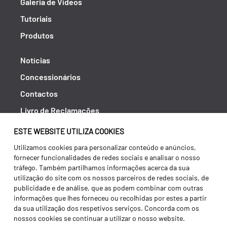
Galeria de Vídeos
Tutoriais
Produtos
Notícias
Concessionários
Contactos
Livro de Reclamações
Política de Privacidade
ESTE WEBSITE UTILIZA COOKIES
Canal de Denúncias (RGPC)
Utilizamos cookies para personalizar conteúdo e anúncios,
fornecer funcionalidades de redes sociais e analisar o nosso
Termos e condições
tráfego. Também partilhamos informações acerca da sua
utilização do site com os nossos parceiros de redes sociais, de
publicidade e de análise, que as podem combinar com outras
informações que lhes forneceu ou recolhidas por estes a partir
da sua utilização dos respetivos serviços. Concorda com os
nossos cookies se continuar a utilizar o nosso website.