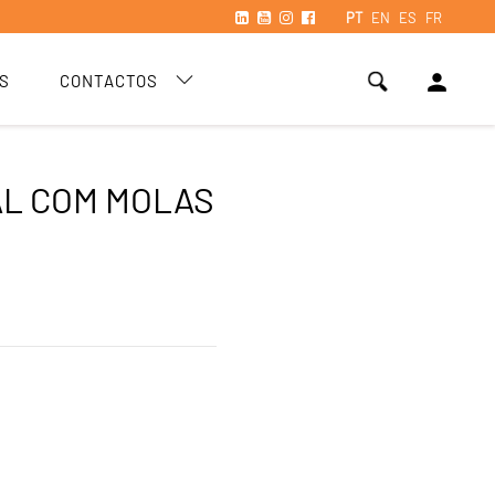
PT
EN
ES
FR
person
S
CONTACTOS
L COM MOLAS