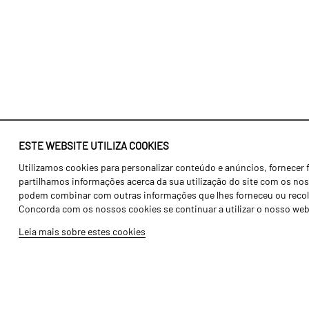
ESTE WEBSITE UTILIZA COOKIES
Utilizamos cookies para personalizar conteúdo e anúncios, fornecer 
Identidade
Agricultura
partilhamos informações acerca da sua utilização do site com os noss
História
Transportes
podem combinar com outras informações que lhes forneceu ou recolhid
Concorda com os nossos cookies se continuar a utilizar o nosso web
Fábrica / Produção
Gama Floresta
Leia mais sobre estes cookies
Recursos Humanos
Gama Vinha
Peças
Opcionais
Galeria de Vídeos