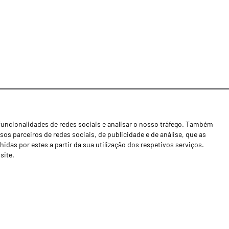
funcionalidades de redes sociais e analisar o nosso tráfego. Também
Notícias
os parceiros de redes sociais, de publicidade e de análise, que as
Concessionários
as por estes a partir da sua utilização dos respetivos serviços.
site.
Contactos
Livro de Reclamações
Política de Privacidade
Canal de Denúncias (RGPC)
Termos e condições