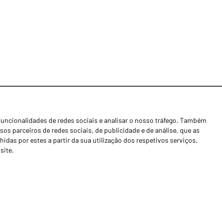
funcionalidades de redes sociais e analisar o nosso tráfego. Também
Notícias
os parceiros de redes sociais, de publicidade e de análise, que as
Concessionários
as por estes a partir da sua utilização dos respetivos serviços.
site.
Contactos
Livro de Reclamações
Política de Privacidade
Canal de Denúncias (RGPC)
Termos e condições