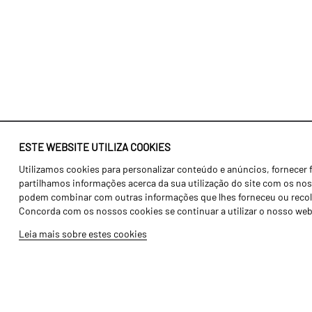
ESTE WEBSITE UTILIZA COOKIES
Utilizamos cookies para personalizar conteúdo e anúncios, fornecer 
Identidade
Agricultura
partilhamos informações acerca da sua utilização do site com os noss
História
Transportes
podem combinar com outras informações que lhes forneceu ou recolhid
Concorda com os nossos cookies se continuar a utilizar o nosso web
Fábrica / Produção
Gama Floresta
Leia mais sobre estes cookies
Recursos Humanos
Gama Vinha
Peças
Opcionais
Galeria de Vídeos