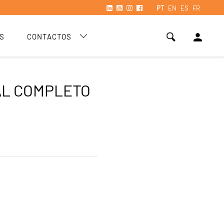
PT
EN
ES
FR
person
S
CONTACTOS
L COMPLETO