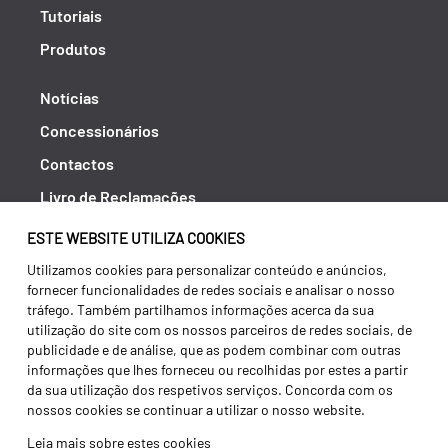
Tutoriais
Produtos
Notícias
Concessionários
Contactos
Livro de Reclamações
Política de Privacidade
ESTE WEBSITE UTILIZA COOKIES
Canal de Denúncias (RGPC)
Utilizamos cookies para personalizar conteúdo e anúncios,
fornecer funcionalidades de redes sociais e analisar o nosso
Termos e condições
tráfego. Também partilhamos informações acerca da sua
utilização do site com os nossos parceiros de redes sociais, de
publicidade e de análise, que as podem combinar com outras
informações que lhes forneceu ou recolhidas por estes a partir
da sua utilização dos respetivos serviços. Concorda com os
nossos cookies se continuar a utilizar o nosso website.
Leia mais sobre estes cookies