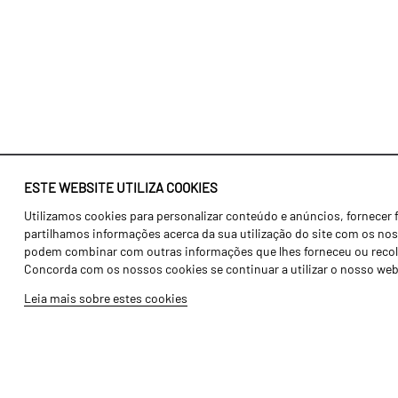
ESTE WEBSITE UTILIZA COOKIES
Utilizamos cookies para personalizar conteúdo e anúncios, fornecer 
Identidade
Agricultura
partilhamos informações acerca da sua utilização do site com os noss
História
Transportes
podem combinar com outras informações que lhes forneceu ou recolhid
Concorda com os nossos cookies se continuar a utilizar o nosso web
Fábrica / Produção
Gama Floresta
Leia mais sobre estes cookies
Recursos Humanos
Gama Vinha
Peças
Opcionais
Galeria de Vídeos