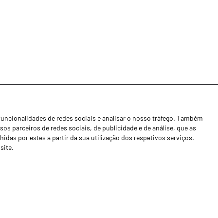
funcionalidades de redes sociais e analisar o nosso tráfego. Também
Notícias
os parceiros de redes sociais, de publicidade e de análise, que as
Concessionários
as por estes a partir da sua utilização dos respetivos serviços.
site.
Contactos
Livro de Reclamações
Política de Privacidade
Canal de Denúncias (RGPC)
Termos e condições