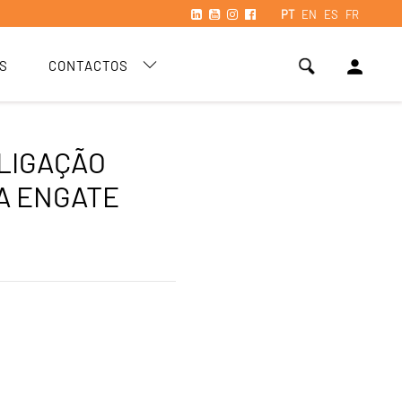
PT
EN
ES
FR
person
S
CONTACTOS
LIGAÇÃO
A ENGATE