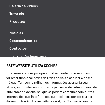
Galeria de Vídeos
Tutoriais
Produtos
Notícias
Concessionários
Contactos
Livro de Reclamações
Política de Privacidade
ESTE WEBSITE UTILIZA COOKIES
Canal de Denúncias (RGPC)
Utilizamos cookies para personalizar conteúdo e anúncios,
fornecer funcionalidades de redes sociais e analisar o nosso
Termos e condições
tráfego. Também partilhamos informações acerca da sua
utilização do site com os nossos parceiros de redes sociais, de
publicidade e de análise, que as podem combinar com outras
informações que lhes forneceu ou recolhidas por estes a partir
da sua utilização dos respetivos serviços. Concorda com os