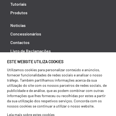
Tutoriais
Produtos
Notícias
Concessionários
Contactos
Livro de Reclamações
Política de Privacidade
ESTE WEBSITE UTILIZA COOKIES
Canal de Denúncias (RGPC)
Utilizamos cookies para personalizar conteúdo e anúncios,
fornecer funcionalidades de redes sociais e analisar o nosso
Termos e condições
tráfego. Também partilhamos informações acerca da sua
utilização do site com os nossos parceiros de redes sociais, de
publicidade e de análise, que as podem combinar com outras
informações que lhes forneceu ou recolhidas por estes a partir
da sua utilização dos respetivos serviços. Concorda com os
nossos cookies se continuar a utilizar o nosso website.
Leia mais sobre estes cookies