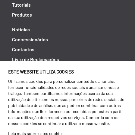
Tutoriais
Produtos
Notícias
Concessionários
Contactos
Livro de Reclamações
Política de Privacidade
ESTE WEBSITE UTILIZA COOKIES
Canal de Denúncias (RGPC)
Utilizamos cookies para personalizar conteúdo e anúncios,
fornecer funcionalidades de redes sociais e analisar o nosso
Termos e condições
tráfego. Também partilhamos informações acerca da sua
utilização do site com os nossos parceiros de redes sociais, de
publicidade e de análise, que as podem combinar com outras
informações que lhes forneceu ou recolhidas por estes a partir
da sua utilização dos respetivos serviços. Concorda com os
nossos cookies se continuar a utilizar o nosso website.
Leia mais sobre estes cookies