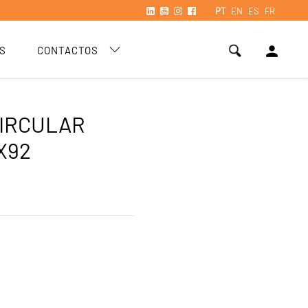
PT
EN
ES
FR
person
S
CONTACTOS
IRCULAR
X92