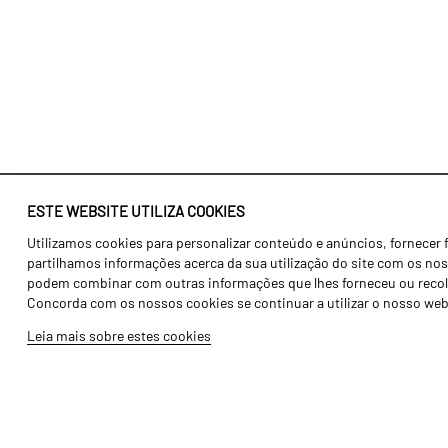
ESTE WEBSITE UTILIZA COOKIES
Utilizamos cookies para personalizar conteúdo e anúncios, fornecer 
Identidade
Agricultura
partilhamos informações acerca da sua utilização do site com os noss
História
Transportes
podem combinar com outras informações que lhes forneceu ou recolhid
Concorda com os nossos cookies se continuar a utilizar o nosso web
Fábrica / Produção
Gama Floresta
Leia mais sobre estes cookies
Recursos Humanos
Gama Vinha
Peças
Opcionais
Galeria de Vídeos