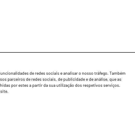
funcionalidades de redes sociais e analisar o nosso tráfego. Também
Notícias
os parceiros de redes sociais, de publicidade e de análise, que as
Concessionários
as por estes a partir da sua utilização dos respetivos serviços.
site.
Contactos
Livro de Reclamações
Política de Privacidade
Canal de Denúncias (RGPC)
Termos e condições