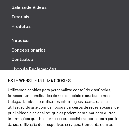
Galeria de Vídeos
Tutoriais
Produtos
Notícias
Concessionários
Contactos
Livro de Reclamações
Política de Privacidade
ESTE WEBSITE UTILIZA COOKIES
Canal de Denúncias (RGPC)
Utilizamos cookies para personalizar conteúdo e anúncios,
fornecer funcionalidades de redes sociais e analisar o nosso
Termos e condições
tráfego. Também partilhamos informações acerca da sua
utilização do site com os nossos parceiros de redes sociais, de
publicidade e de análise, que as podem combinar com outras
informações que lhes forneceu ou recolhidas por estes a partir
da sua utilização dos respetivos serviços. Concorda com os