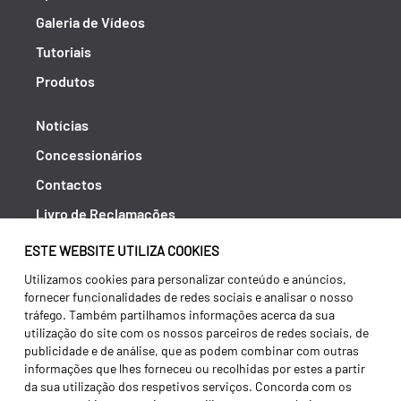
Galeria de Vídeos
Tutoriais
Produtos
Notícias
Concessionários
Contactos
Livro de Reclamações
Política de Privacidade
ESTE WEBSITE UTILIZA COOKIES
Canal de Denúncias (RGPC)
Utilizamos cookies para personalizar conteúdo e anúncios,
fornecer funcionalidades de redes sociais e analisar o nosso
Termos e condições
tráfego. Também partilhamos informações acerca da sua
utilização do site com os nossos parceiros de redes sociais, de
publicidade e de análise, que as podem combinar com outras
informações que lhes forneceu ou recolhidas por estes a partir
da sua utilização dos respetivos serviços. Concorda com os