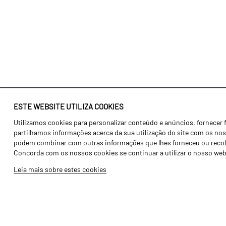
ESTE WEBSITE UTILIZA COOKIES
Utilizamos cookies para personalizar conteúdo e anúncios, fornecer 
Identidade
Agricultura
partilhamos informações acerca da sua utilização do site com os noss
História
Transportes
podem combinar com outras informações que lhes forneceu ou recolhid
Concorda com os nossos cookies se continuar a utilizar o nosso web
Fábrica / Produção
Gama Floresta
Leia mais sobre estes cookies
Recursos Humanos
Gama Vinha
Peças
Opcionais
Galeria de Vídeos