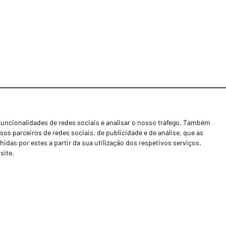
funcionalidades de redes sociais e analisar o nosso tráfego. Também
Notícias
os parceiros de redes sociais, de publicidade e de análise, que as
Concessionários
as por estes a partir da sua utilização dos respetivos serviços.
site.
Contactos
Livro de Reclamações
Política de Privacidade
Canal de Denúncias (RGPC)
Termos e condições