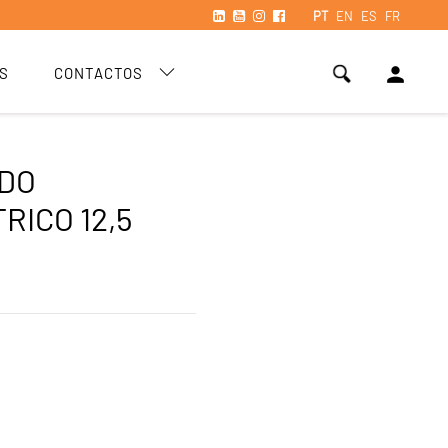
PT
EN
ES
FR
person
S
CONTACTOS
DO
RICO 12,5