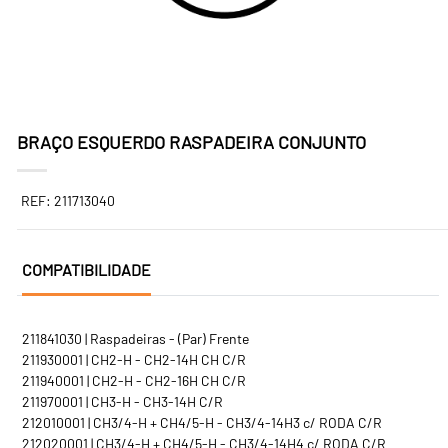
BRAÇO ESQUERDO RASPADEIRA CONJUNTO
REF: 211713040
COMPATIBILIDADE
211841030 | Raspadeiras - (Par) Frente
211930001 | CH2-H - CH2-14H CH C/R
211940001 | CH2-H - CH2-16H CH C/R
211970001 | CH3-H - CH3-14H C/R
212010001 | CH3/4-H + CH4/5-H - CH3/4-14H3 c/ RODA C/R
212020001 | CH3/4-H + CH4/5-H - CH3/4-14H4 c/ RODA C/R