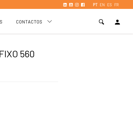
PT
EN
ES
FR
person
S
CONTACTOS
FIXO 560