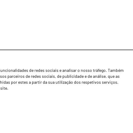
funcionalidades de redes sociais e analisar o nosso tráfego. Também
Notícias
os parceiros de redes sociais, de publicidade e de análise, que as
Concessionários
as por estes a partir da sua utilização dos respetivos serviços.
site.
Contactos
Livro de Reclamações
Política de Privacidade
Canal de Denúncias (RGPC)
Termos e condições