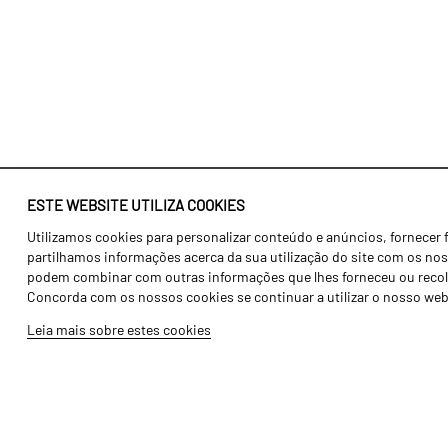
ESTE WEBSITE UTILIZA COOKIES
Utilizamos cookies para personalizar conteúdo e anúncios, fornecer 
Identidade
Agricultura
partilhamos informações acerca da sua utilização do site com os noss
História
Transportes
podem combinar com outras informações que lhes forneceu ou recolhid
Concorda com os nossos cookies se continuar a utilizar o nosso web
Fábrica / Produção
Gama Floresta
Leia mais sobre estes cookies
Recursos Humanos
Gama Vinha
Peças
Opcionais
Galeria de Vídeos