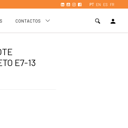
PT
EN
ES
FR
person
S
CONTACTOS
OTE
TO E7-13