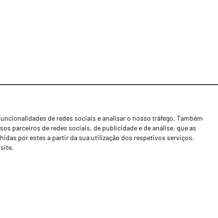
funcionalidades de redes sociais e analisar o nosso tráfego. Também
Notícias
os parceiros de redes sociais, de publicidade e de análise, que as
Concessionários
as por estes a partir da sua utilização dos respetivos serviços.
site.
Contactos
Livro de Reclamações
Política de Privacidade
Canal de Denúncias (RGPC)
Termos e condições