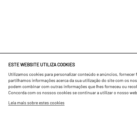
ESTE WEBSITE UTILIZA COOKIES
Utilizamos cookies para personalizar conteúdo e anúncios, fornecer 
Identidade
Agricultura
partilhamos informações acerca da sua utilização do site com os noss
História
Transportes
podem combinar com outras informações que lhes forneceu ou recolhid
Concorda com os nossos cookies se continuar a utilizar o nosso web
Fábrica / Produção
Gama Floresta
Leia mais sobre estes cookies
Recursos Humanos
Gama Vinha
Peças
Opcionais
Galeria de Vídeos