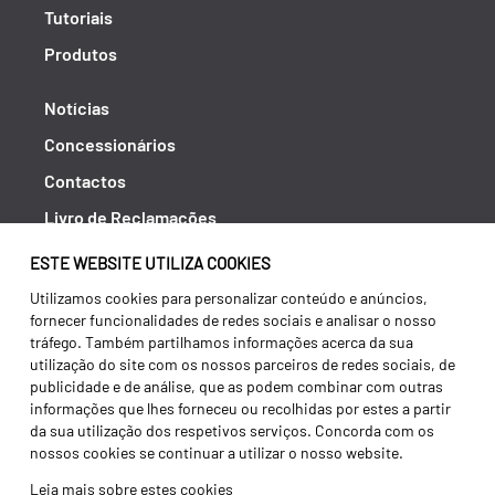
Tutoriais
Produtos
Notícias
Concessionários
Contactos
Livro de Reclamações
Política de Privacidade
ESTE WEBSITE UTILIZA COOKIES
Canal de Denúncias (RGPC)
Utilizamos cookies para personalizar conteúdo e anúncios,
fornecer funcionalidades de redes sociais e analisar o nosso
Termos e condições
tráfego. Também partilhamos informações acerca da sua
utilização do site com os nossos parceiros de redes sociais, de
publicidade e de análise, que as podem combinar com outras
informações que lhes forneceu ou recolhidas por estes a partir
da sua utilização dos respetivos serviços. Concorda com os
nossos cookies se continuar a utilizar o nosso website.
Leia mais sobre estes cookies