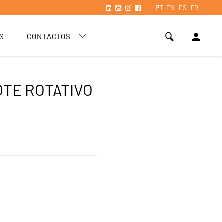
PT
EN
ES
FR
person
S
CONTACTOS
TE ROTATIVO