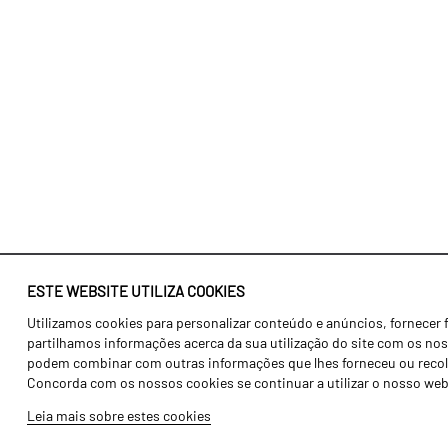
ESTE WEBSITE UTILIZA COOKIES
Utilizamos cookies para personalizar conteúdo e anúncios, fornecer 
Identidade
Agricultura
partilhamos informações acerca da sua utilização do site com os noss
História
Transportes
podem combinar com outras informações que lhes forneceu ou recolhid
Concorda com os nossos cookies se continuar a utilizar o nosso web
Fábrica / Produção
Gama Floresta
Leia mais sobre estes cookies
Recursos Humanos
Gama Vinha