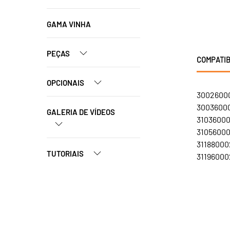
GAMA VINHA
PEÇAS
COMPATIB
OPCIONAIS
300260002
300360002
GALERIA DE VÍDEOS
310360002
310560002
311880002
TUTORIAIS
311960002