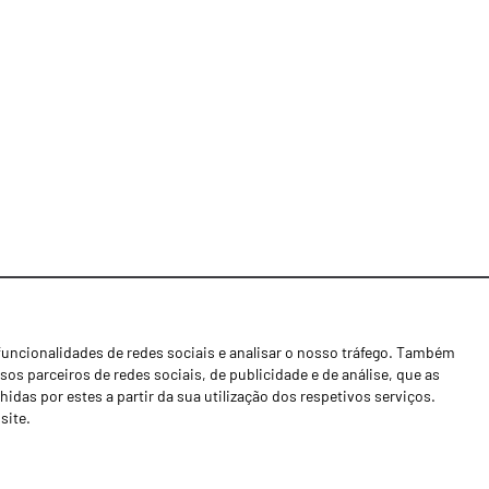
funcionalidades de redes sociais e analisar o nosso tráfego. Também
Notícias
os parceiros de redes sociais, de publicidade e de análise, que as
Concessionários
as por estes a partir da sua utilização dos respetivos serviços.
site.
Contactos
Livro de Reclamações