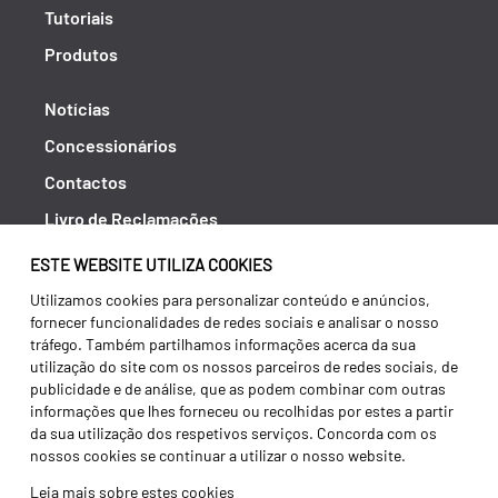
Tutoriais
Produtos
Notícias
Concessionários
Contactos
Livro de Reclamações
Política de Privacidade
ESTE WEBSITE UTILIZA COOKIES
Canal de Denúncias (RGPC)
Utilizamos cookies para personalizar conteúdo e anúncios,
fornecer funcionalidades de redes sociais e analisar o nosso
Termos e condições
tráfego. Também partilhamos informações acerca da sua
utilização do site com os nossos parceiros de redes sociais, de
publicidade e de análise, que as podem combinar com outras
informações que lhes forneceu ou recolhidas por estes a partir
da sua utilização dos respetivos serviços. Concorda com os
nossos cookies se continuar a utilizar o nosso website.
Leia mais sobre estes cookies