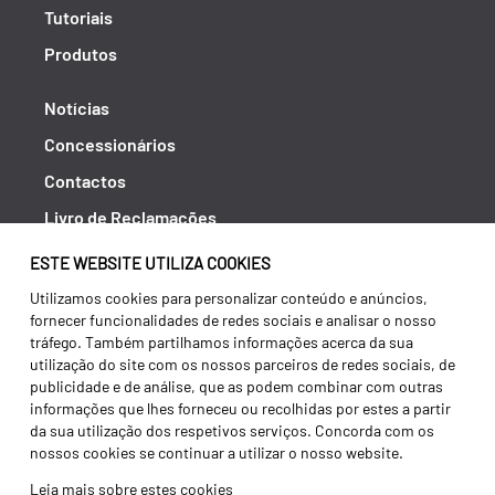
Tutoriais
Produtos
Notícias
Concessionários
Contactos
Livro de Reclamações
Política de Privacidade
ESTE WEBSITE UTILIZA COOKIES
Canal de Denúncias (RGPC)
Utilizamos cookies para personalizar conteúdo e anúncios,
fornecer funcionalidades de redes sociais e analisar o nosso
Termos e condições
tráfego. Também partilhamos informações acerca da sua
utilização do site com os nossos parceiros de redes sociais, de
publicidade e de análise, que as podem combinar com outras
informações que lhes forneceu ou recolhidas por estes a partir
da sua utilização dos respetivos serviços. Concorda com os
nossos cookies se continuar a utilizar o nosso website.
Leia mais sobre estes cookies