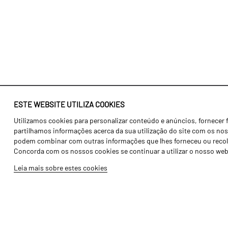
ESTE WEBSITE UTILIZA COOKIES
Utilizamos cookies para personalizar conteúdo e anúncios, fornecer 
Identidade
Agricultura
partilhamos informações acerca da sua utilização do site com os noss
História
Transportes
podem combinar com outras informações que lhes forneceu ou recolhid
Concorda com os nossos cookies se continuar a utilizar o nosso web
Fábrica / Produção
Gama Floresta
Leia mais sobre estes cookies
Recursos Humanos
Gama Vinha
Peças
Opcionais
Galeria de Vídeos