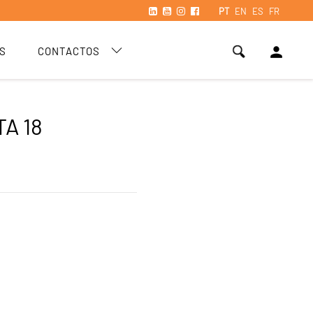
PT
EN
ES
FR
person
S
CONTACTOS
A 18