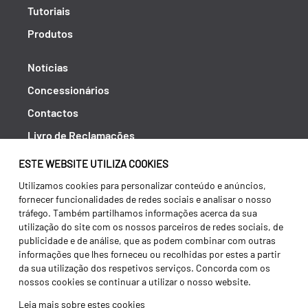
Tutoriais
Produtos
Notícias
Concessionários
Contactos
Livro de Reclamações
Política de Privacidade
ESTE WEBSITE UTILIZA COOKIES
Canal de Denúncias (RGPC)
Utilizamos cookies para personalizar conteúdo e anúncios,
fornecer funcionalidades de redes sociais e analisar o nosso
Termos e condições
tráfego. Também partilhamos informações acerca da sua
utilização do site com os nossos parceiros de redes sociais, de
publicidade e de análise, que as podem combinar com outras
informações que lhes forneceu ou recolhidas por estes a partir
da sua utilização dos respetivos serviços. Concorda com os
nossos cookies se continuar a utilizar o nosso website.
Leia mais sobre estes cookies