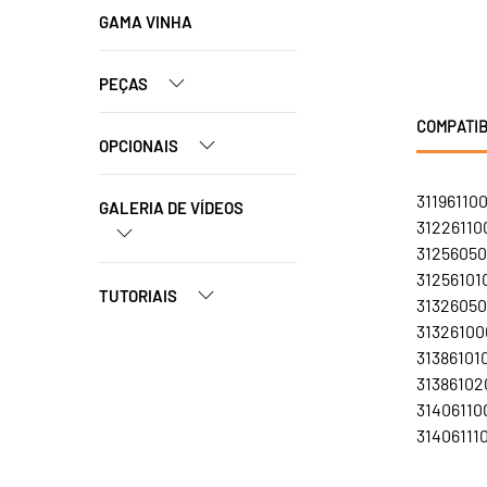
GAMA VINHA
PEÇAS
COMPATIB
OPCIONAIS
31196110
GALERIA DE VÍDEOS
31226110
31256050
31256101
TUTORIAIS
31326050
31326100
31386101
31386102
31406110
31406111