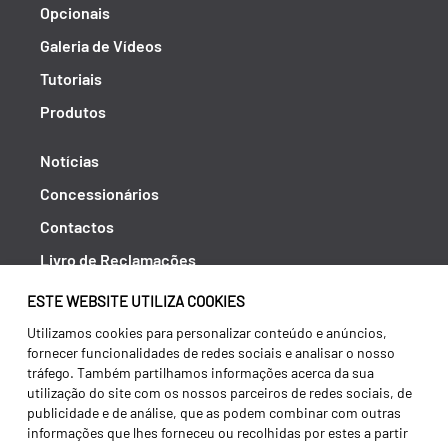
Opcionais
Galeria de Vídeos
Tutoriais
Produtos
Notícias
Concessionários
Contactos
Livro de Reclamações
Política de Privacidade
ESTE WEBSITE UTILIZA COOKIES
Canal de Denúncias (RGPC)
Utilizamos cookies para personalizar conteúdo e anúncios,
fornecer funcionalidades de redes sociais e analisar o nosso
Termos e condições
tráfego. Também partilhamos informações acerca da sua
utilização do site com os nossos parceiros de redes sociais, de
publicidade e de análise, que as podem combinar com outras
informações que lhes forneceu ou recolhidas por estes a partir