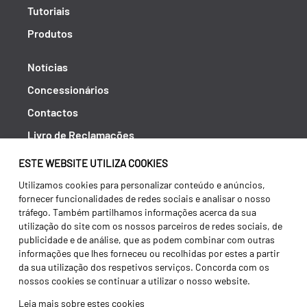
Tutoriais
Produtos
Notícias
Concessionários
Contactos
Livro de Reclamações
Política de Privacidade
ESTE WEBSITE UTILIZA COOKIES
Canal de Denúncias (RGPC)
Utilizamos cookies para personalizar conteúdo e anúncios,
fornecer funcionalidades de redes sociais e analisar o nosso
Termos e condições
tráfego. Também partilhamos informações acerca da sua
utilização do site com os nossos parceiros de redes sociais, de
publicidade e de análise, que as podem combinar com outras
informações que lhes forneceu ou recolhidas por estes a partir
da sua utilização dos respetivos serviços. Concorda com os
nossos cookies se continuar a utilizar o nosso website.
Leia mais sobre estes cookies