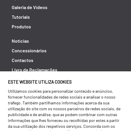
Galeria de Vídeos
Tutoriais
Produtos
Notícias
Concessionários
Contactos
Livro de Reclamações
Política de Privacidade
ESTE WEBSITE UTILIZA COOKIES
Canal de Denúncias (RGPC)
Utilizamos cookies para personalizar conteúdo e anúncios,
fornecer funcionalidades de redes sociais e analisar o nosso
Termos e condições
tráfego. Também partilhamos informações acerca da sua
utilização do site com os nossos parceiros de redes sociais, de
publicidade e de análise, que as podem combinar com outras
informações que lhes forneceu ou recolhidas por estes a partir
da sua utilização dos respetivos serviços. Concorda com os