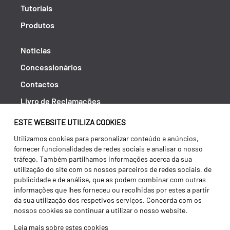
Tutoriais
Produtos
Notícias
Concessionários
Contactos
Livro de Reclamações
Política de Privacidade
ESTE WEBSITE UTILIZA COOKIES
Canal de Denúncias (RGPC)
Utilizamos cookies para personalizar conteúdo e anúncios,
fornecer funcionalidades de redes sociais e analisar o nosso
Termos e condições
tráfego. Também partilhamos informações acerca da sua
utilização do site com os nossos parceiros de redes sociais, de
publicidade e de análise, que as podem combinar com outras
informações que lhes forneceu ou recolhidas por estes a partir
da sua utilização dos respetivos serviços. Concorda com os
nossos cookies se continuar a utilizar o nosso website.
Leia mais sobre estes cookies