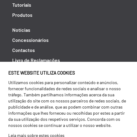
Tutoriais
Produtos
Notícias
Concessionários
Contactos
Livro de Reclamações
Política de Privacidade
ESTE WEBSITE UTILIZA COOKIES
Canal de Denúncias (RGPC)
Utilizamos cookies para personalizar conteúdo e anúncios,
fornecer funcionalidades de redes sociais e analisar o nosso
Termos e condições
tráfego. Também partilhamos informações acerca da sua
utilização do site com os nossos parceiros de redes sociais, de
publicidade e de análise, que as podem combinar com outras
informações que lhes forneceu ou recolhidas por estes a partir
da sua utilização dos respetivos serviços. Concorda com os
nossos cookies se continuar a utilizar o nosso website.
Leia mais sobre estes cookies