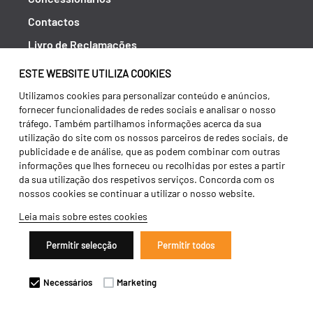
Contactos
Livro de Reclamações
Política de Privacidade
ESTE WEBSITE UTILIZA COOKIES
Canal de Denúncias (RGPC)
Utilizamos cookies para personalizar conteúdo e anúncios,
fornecer funcionalidades de redes sociais e analisar o nosso
Termos e condições
tráfego. Também partilhamos informações acerca da sua
utilização do site com os nossos parceiros de redes sociais, de
publicidade e de análise, que as podem combinar com outras
informações que lhes forneceu ou recolhidas por estes a partir
da sua utilização dos respetivos serviços. Concorda com os
nossos cookies se continuar a utilizar o nosso website.
Leia mais sobre estes cookies
Permitir selecção
Permitir todos
Copyright 2026 ©
Galucho
Necessários
Marketing