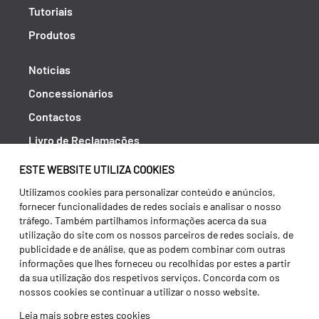
Tutoriais
Produtos
Notícias
Concessionários
Contactos
Livro de Reclamações
Política de Privacidade
ESTE WEBSITE UTILIZA COOKIES
Canal de Denúncias (RGPC)
Utilizamos cookies para personalizar conteúdo e anúncios,
fornecer funcionalidades de redes sociais e analisar o nosso
Termos e condições
tráfego. Também partilhamos informações acerca da sua
utilização do site com os nossos parceiros de redes sociais, de
publicidade e de análise, que as podem combinar com outras
informações que lhes forneceu ou recolhidas por estes a partir
da sua utilização dos respetivos serviços. Concorda com os
nossos cookies se continuar a utilizar o nosso website.
Leia mais sobre estes cookies