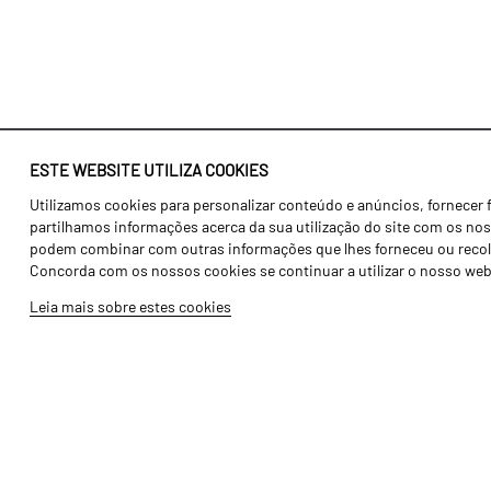
ESTE WEBSITE UTILIZA COOKIES
Utilizamos cookies para personalizar conteúdo e anúncios, fornecer 
Identidade
Agricultura
partilhamos informações acerca da sua utilização do site com os noss
História
Transportes
podem combinar com outras informações que lhes forneceu ou recolhid
Concorda com os nossos cookies se continuar a utilizar o nosso web
Fábrica / Produção
Gama Floresta
Leia mais sobre estes cookies
Recursos Humanos
Gama Vinha
Peças
Opcionais
Galeria de Vídeos
Tutoriais