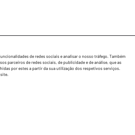
funcionalidades de redes sociais e analisar o nosso tráfego. Também
Notícias
os parceiros de redes sociais, de publicidade e de análise, que as
Concessionários
as por estes a partir da sua utilização dos respetivos serviços.
site.
Contactos
Livro de Reclamações
Política de Privacidade
Canal de Denúncias (RGPC)
Termos e condições