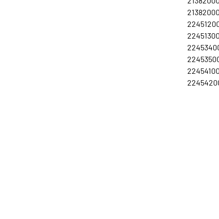
21382000
21382000
22451200
22451300
22453400
22453500
22454100
22454200