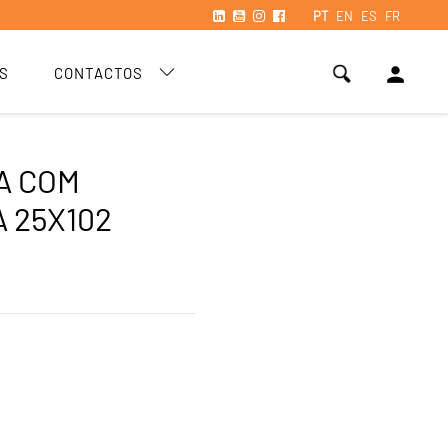
PT
EN
ES
FR
person
S
CONTACTOS
A COM
 25X102