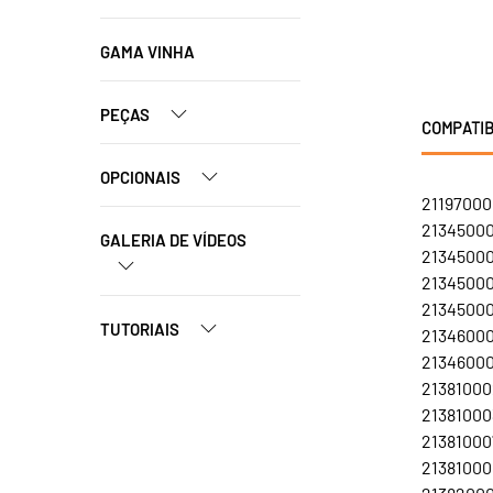
GAMA VINHA
PEÇAS
COMPATIB
OPCIONAIS
21197000
21345000
GALERIA DE VÍDEOS
21345000
213450007
213450008
TUTORIAIS
213460002
213460003
213810002
213810003
213810007
213810008