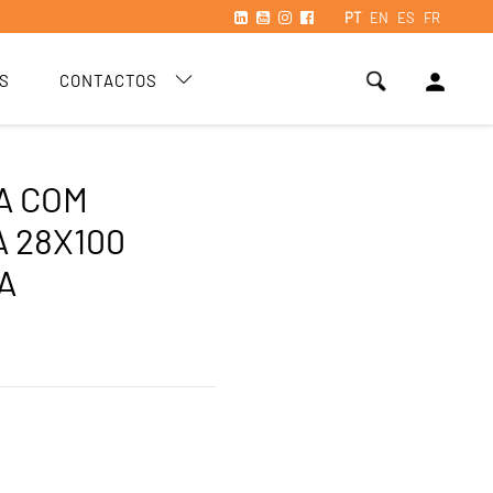
PT
EN
ES
FR
person
S
CONTACTOS
A COM
 28X100
A