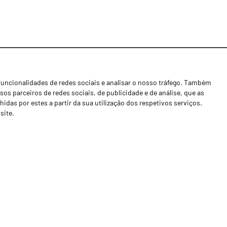
funcionalidades de redes sociais e analisar o nosso tráfego. Também
Notícias
os parceiros de redes sociais, de publicidade e de análise, que as
Concessionários
as por estes a partir da sua utilização dos respetivos serviços.
site.
Contactos
Livro de Reclamações
Política de Privacidade
Canal de Denúncias (RGPC)
Termos e condições