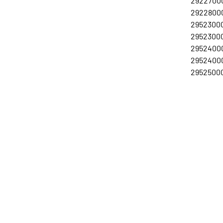
29227000
29228000
29523000
29523000
29524000
29524000
29525000