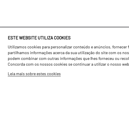
ESTE WEBSITE UTILIZA COOKIES
Utilizamos cookies para personalizar conteúdo e anúncios, fornecer 
Identidade
Agricultura
partilhamos informações acerca da sua utilização do site com os noss
História
Transportes
podem combinar com outras informações que lhes forneceu ou recolhid
Concorda com os nossos cookies se continuar a utilizar o nosso web
Fábrica / Produção
Gama Floresta
Leia mais sobre estes cookies
Recursos Humanos
Gama Vinha
Peças
Opcionais
Galeria de Vídeos
Tutoriais
Produtos