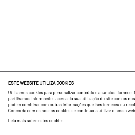
ESTE WEBSITE UTILIZA COOKIES
Utilizamos cookies para personalizar conteúdo e anúncios, fornecer 
Identidade
Agricultura
partilhamos informações acerca da sua utilização do site com os noss
História
Transportes
podem combinar com outras informações que lhes forneceu ou recolhid
Concorda com os nossos cookies se continuar a utilizar o nosso web
Fábrica / Produção
Gama Floresta
Leia mais sobre estes cookies
Recursos Humanos
Gama Vinha
Peças