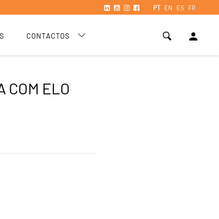
PT
EN
ES
FR
person
S
CONTACTOS
A COM ELO