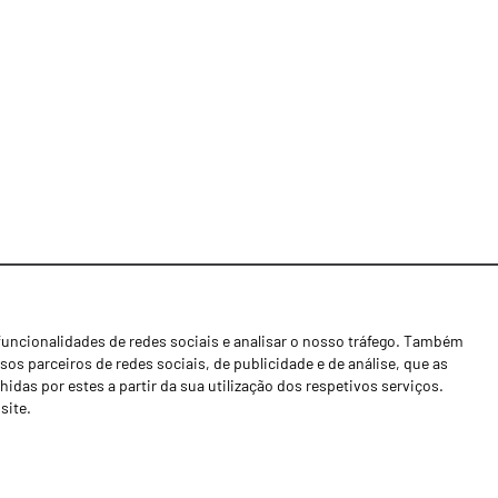
funcionalidades de redes sociais e analisar o nosso tráfego. Também
Notícias
os parceiros de redes sociais, de publicidade e de análise, que as
Concessionários
as por estes a partir da sua utilização dos respetivos serviços.
site.
Contactos
Livro de Reclamações
Política de Privacidade