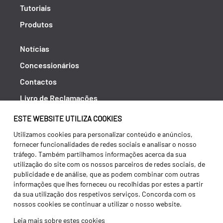
Tutoriais
Produtos
Notícias
Concessionários
Contactos
Livro de Reclamações
Política de Privacidade
ESTE WEBSITE UTILIZA COOKIES
Canal de Denúncias (RGPC)
Utilizamos cookies para personalizar conteúdo e anúncios,
fornecer funcionalidades de redes sociais e analisar o nosso
Termos e condições
tráfego. Também partilhamos informações acerca da sua
utilização do site com os nossos parceiros de redes sociais, de
publicidade e de análise, que as podem combinar com outras
informações que lhes forneceu ou recolhidas por estes a partir
da sua utilização dos respetivos serviços. Concorda com os
nossos cookies se continuar a utilizar o nosso website.
Leia mais sobre estes cookies