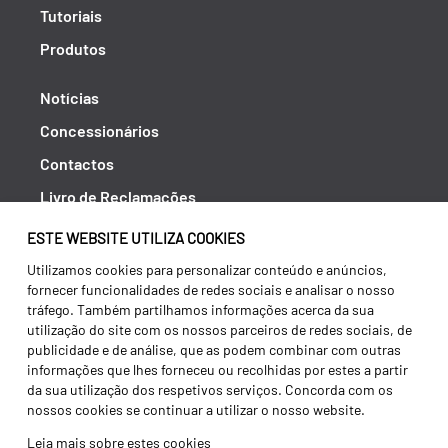
Tutoriais
Produtos
Notícias
Concessionários
Contactos
Livro de Reclamações
Política de Privacidade
ESTE WEBSITE UTILIZA COOKIES
Canal de Denúncias (RGPC)
Utilizamos cookies para personalizar conteúdo e anúncios,
fornecer funcionalidades de redes sociais e analisar o nosso
Termos e condições
tráfego. Também partilhamos informações acerca da sua
utilização do site com os nossos parceiros de redes sociais, de
publicidade e de análise, que as podem combinar com outras
informações que lhes forneceu ou recolhidas por estes a partir
da sua utilização dos respetivos serviços. Concorda com os
nossos cookies se continuar a utilizar o nosso website.
Leia mais sobre estes cookies