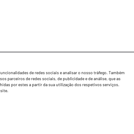
funcionalidades de redes sociais e analisar o nosso tráfego. Também
Notícias
os parceiros de redes sociais, de publicidade e de análise, que as
Concessionários
as por estes a partir da sua utilização dos respetivos serviços.
site.
Contactos
Livro de Reclamações
Política de Privacidade
Canal de Denúncias (RGPC)
Termos e condições