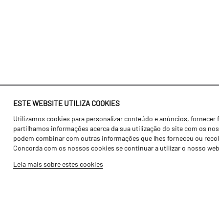
ESTE WEBSITE UTILIZA COOKIES
Utilizamos cookies para personalizar conteúdo e anúncios, fornecer 
Identidade
Agricultura
partilhamos informações acerca da sua utilização do site com os noss
História
Transportes
podem combinar com outras informações que lhes forneceu ou recolhid
Concorda com os nossos cookies se continuar a utilizar o nosso web
Fábrica / Produção
Gama Floresta
Leia mais sobre estes cookies
Recursos Humanos
Gama Vinha
Peças
Opcionais
Galeria de Vídeos