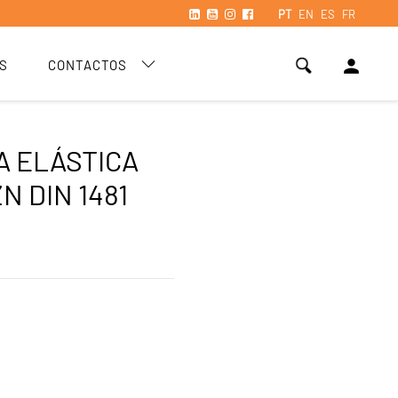
PT
EN
ES
FR
person
S
CONTACTOS
A ELÁSTICA
N DIN 1481